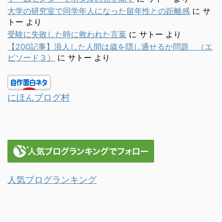
大学の研究室で同学年人になった留年性との距離感
に
サ
トー
より
受験に失敗した時に救われた言葉
に
サトー
より
【200記事】浪人した人間は歳を隠し通せるか問題 （エ
ピソード３）
に
サトー
より
にほんブログ村
人気ブログランキング