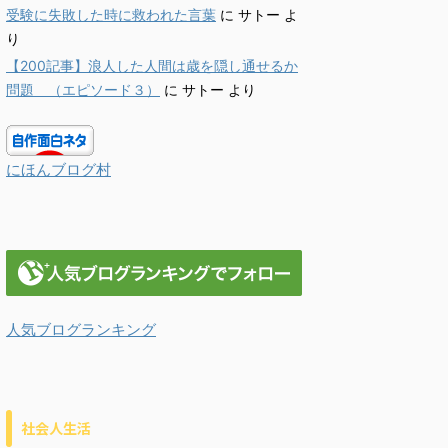
受験に失敗した時に救われた言葉
に
サトー
よ
り
【200記事】浪人した人間は歳を隠し通せるか
問題 （エピソード３）
に
サトー
より
にほんブログ村
人気ブログランキング
社会人生活