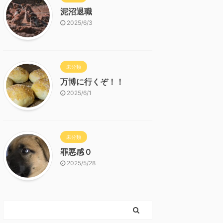
泥沼退職
2025/6/3
未分類
万博に行くぞ！！
2025/6/1
未分類
罪悪感０
2025/5/28