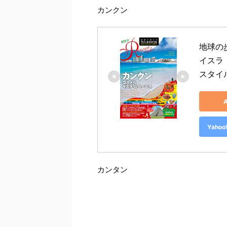
カンクン
地球の歩
イスラ・
スタイ
Yah
カンタン