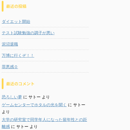
最近の投稿
ダイエット開始
テスト試験勉強の調子が悪い
泥沼退職
万博に行くぞ！！
罪悪感０
最近のコメント
恐ろしい夢
に
サトー
より
ゲームセンターでホタルの光を聞く
に
サトー
より
大学の研究室で同学年人になった留年性との距
離感
に
サトー
より