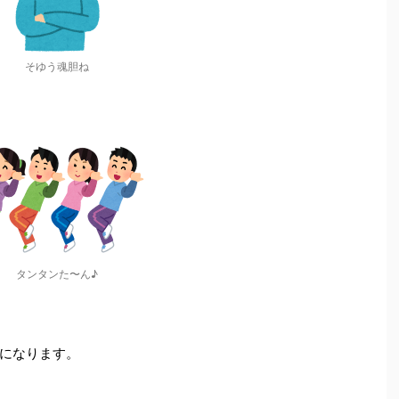
そゆう魂胆ね
タンタンた〜ん♪
になります。