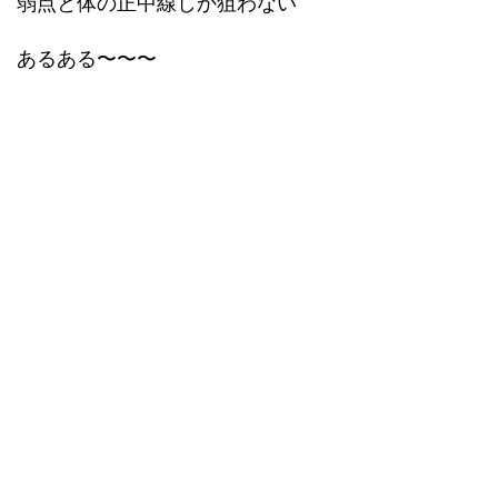
弱点と体の正中線しか狙わない
あるある〜〜〜