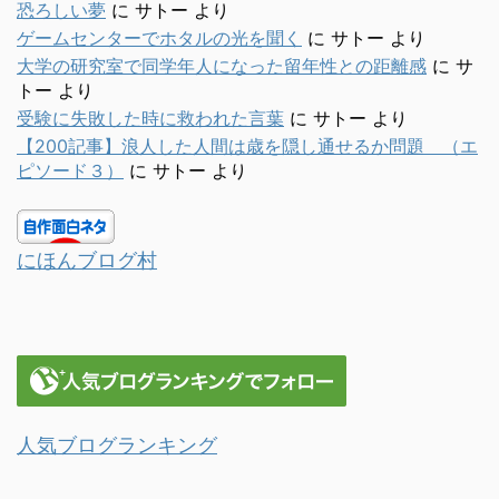
恐ろしい夢
に
サトー
より
ゲームセンターでホタルの光を聞く
に
サトー
より
大学の研究室で同学年人になった留年性との距離感
に
サ
トー
より
受験に失敗した時に救われた言葉
に
サトー
より
【200記事】浪人した人間は歳を隠し通せるか問題 （エ
ピソード３）
に
サトー
より
にほんブログ村
人気ブログランキング