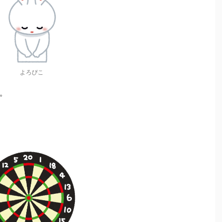
よろぴこ
。