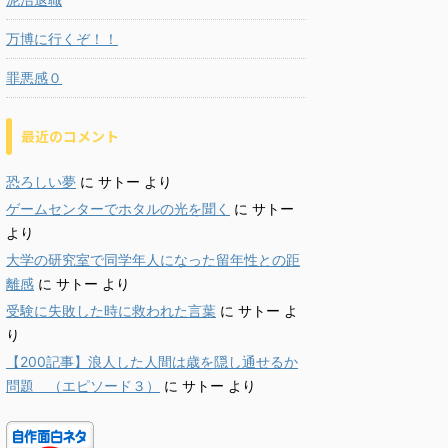
万博に行くぞ！！
罪悪感０
最近のコメント
恐ろしい夢
に
サトー
より
ゲームセンターでホタルの光を聞く
に
サトー
より
大学の研究室で同学年人になった留年性との距
離感
に
サトー
より
受験に失敗した時に救われた言葉
に
サトー
よ
り
【200記事】浪人した人間は歳を隠し通せるか
問題 （エピソード３）
に
サトー
より