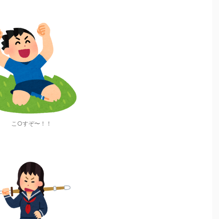
こ○すぞ〜！！