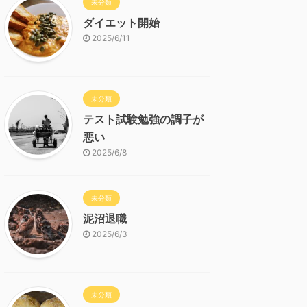
未分類
ダイエット開始
2025/6/11
未分類
テスト試験勉強の調子が
悪い
2025/6/8
未分類
泥沼退職
2025/6/3
未分類