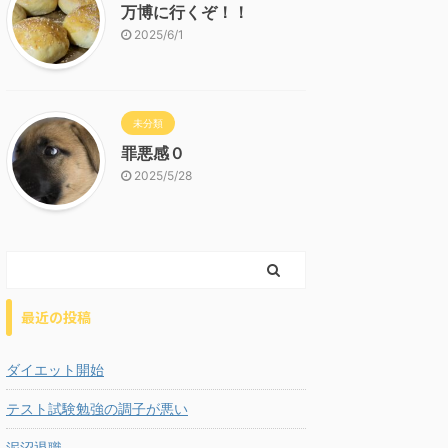
万博に行くぞ！！
2025/6/1
未分類
罪悪感０
2025/5/28
最近の投稿
ダイエット開始
テスト試験勉強の調子が悪い
泥沼退職