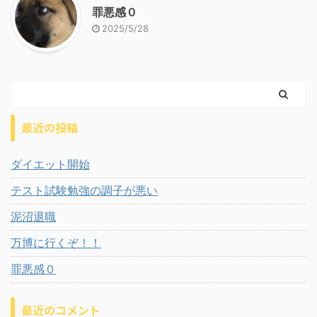
罪悪感０
2025/5/28
最近の投稿
ダイエット開始
テスト試験勉強の調子が悪い
泥沼退職
万博に行くぞ！！
罪悪感０
最近のコメント