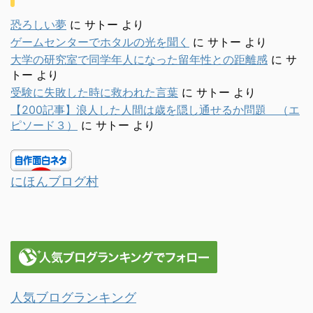
恐ろしい夢
に
サトー
より
ゲームセンターでホタルの光を聞く
に
サトー
より
大学の研究室で同学年人になった留年性との距離感
に
サ
トー
より
受験に失敗した時に救われた言葉
に
サトー
より
【200記事】浪人した人間は歳を隠し通せるか問題 （エ
ピソード３）
に
サトー
より
にほんブログ村
人気ブログランキング